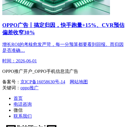
OPPO广告丨搞定归因，快手跑量+15%、CVR预估
偏差收窄30%
增长ROI的考核愈发严苛，每一分预算都要看到回报。而归因
是否准确…
时间：2026-06-01
OPPO推广开户_OPPO手机信息流广告
备案号：
京ICP备16058630号-14
网站地图
关键词：
oppo推广
首页
电话咨询
微信
联系我们