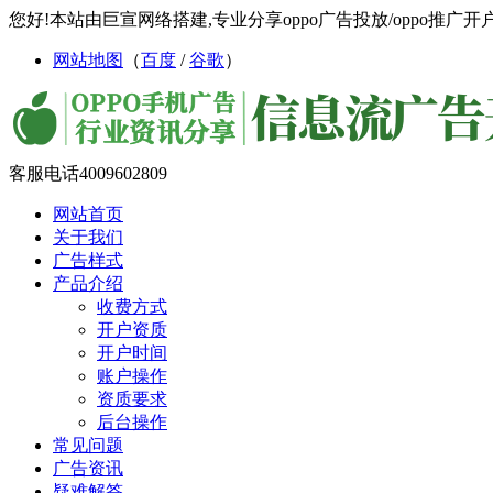
您好!本站由巨宣网络搭建,专业分享oppo广告投放/oppo推广开户/
网站地图
（
百度
/
谷歌
）
客服电话
4009602809
网站首页
关于我们
广告样式
产品介绍
收费方式
开户资质
开户时间
账户操作
资质要求
后台操作
常见问题
广告资讯
疑难解答