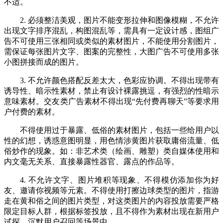
不适。
2. 必须整洁美观，图片不能变形拉伸和图像模糊，不允许
出现文字排序混乱，构图混乱等，需具有一定设计感，图组广
告不可使用三张相同或类似的素材图片，不能使用分割图片，
需保证每张图片文字、图案的完整性，大图广告不可使用多张
小图拼接而成的图片。
3. 不允许颜色搭配反差太大，色彩应协调。不得出现带有
诱导性、暗示性素材，禁止有设计裸露挑逗，有强烈的性暗示
意味素材。交友类广告素材不得出现“先付费再聊天”等要求用
户付费的素材。
不得使用过于暴露、低俗的素材图片，包括一些给用户以
性的幻想，诱惑意图明显，用色情涉黄图片获取庸俗流量、低
俗炒作的现象。如：非艺术类（绘画、雕塑）类自媒体使用和
内文毫无关系、直接暴露性器官、露点的作品等。
4. 不允许文字、图片堆积等现象、不得模仿添加你为好
友、邀请你视频等元素。不得使用打擦边球类型的图片，指游
走在黄和俗之间的图片类型，对这类图片的内容投放需要严格
限定目标人群，根据标签投放，且不得作为素材出现在新用户
试探、沉默用户召回等场景中。