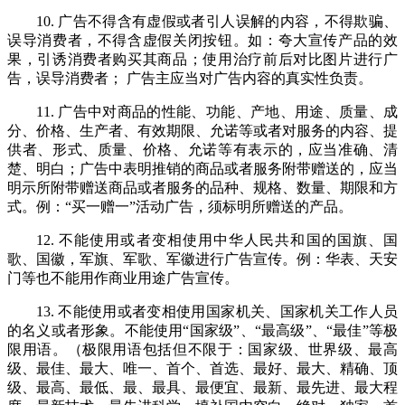
10. 广告不得含有虚假或者引人误解的内容，不得欺骗、
误导消费者，不得含虚假关闭按钮。如：夸大宣传产品的效
果，引诱消费者购买其商品；使用治疗前后对比图片进行广
告，误导消费者； 广告主应当对广告内容的真实性负责。
11. 广告中对商品的性能、功能、产地、用途、质量、成
分、价格、生产者、有效期限、允诺等或者对服务的内容、提
供者、形式、质量、价格、允诺等有表示的，应当准确、清
楚、明白；广告中表明推销的商品或者服务附带赠送的，应当
明示所附带赠送商品或者服务的品种、规格、数量、期限和方
式。例：“买一赠一”活动广告，须标明所赠送的产品。
12. 不能使用或者变相使用中华人民共和国的国旗、国
歌、国徽，军旗、军歌、军徽进行广告宣传。例：华表、天安
门等也不能用作商业用途广告宣传。
13. 不能使用或者变相使用国家机关、国家机关工作人员
的名义或者形象。不能使用“国家级”、“最高级”、“最佳”等极
限用语。（极限用语包括但不限于：国家级、世界级、最高
级、最佳、最大、唯一、首个、首选、最好、最大、精确、顶
级、最高、最低、最、最具、最便宜、最新、最先进、最大程