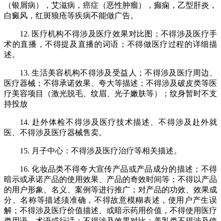
（银屑病），艾滋病，癌症（恶性肿瘤），癫痫，乙型肝炎，
白癜风，红斑狼疮等疾病不能做广告。
12. 医疗机构不得涉及医疗效果对比图；不得涉及医疗手
术的直播，不得提及直播的词语；不得做医疗过程的详细描
述。
13. 生活美容机构不得涉及受益人；不得涉及医疗周边、
医疗器械；不得承诺效果、夸大等描述；不得涉及破皮类等医
疗美容项目（激光脱毛、纹眉、光子嫩肤等）；纹身暂时不支
持投放
14. 赴外体检不得涉及医疗技术描述、不得涉及赴外就
医、不得涉及医疗器械售卖。
15. 月子中心：不得涉及医疗治疗等相关描述。
16. 化妆品类不得夸大宣传产品或产品成分的描述；不得
暗示或承诺产品的使用效果、产品的奇效时间等；不得以产品
的用户形象、名义、案例等进行推广；对产品的功效、效果成
分、名称等描述须准确，不得故意模糊表述，使用户产生误
解；不得涉及医疗价值描述、或暗示药用价值，不得使用医疗
类用语，术语或行话；不得涉及效果对比
；美乳类不得涉及使