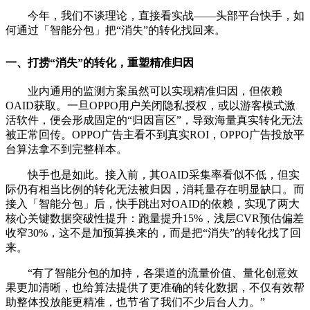
今年，我们不谈理论，直接看实战——头部平台快手，如
何通过「智能分包」把“消失”的转化找回来。
一、打捞“消失”的转化，重塑精准归因
业内通用的监测方案虽然可以实现精准归因，但依赖
OAID获取。一旦OPPO用户关闭隐私授权，或以游客模式激
活软件，便会形成固定的“归因盲区”，导致海量真实转化无法
被正常回传。OPPO广告主看不到真实ROI，OPPO广告投放平
台算法拿不到完整样本。
快手也是如此。接入前，其OAID采集率看似不低，但实
际仍有相当比例的转化无法被归因，消耗量存在明显缺口。而
接入「智能分包」后，快手跳出对OAID的依赖，实现了两大
核心关键数据突破性提升：跑量提升15%，浅层CVR预估偏差
收窄30%，这不是加预算换来的，而是把“消失”的转化找了回
来。
“有了智能分包的加持，各渠道的流量价值、量化创意效
果更加清晰，也给算法提供了更准确的转化数据，不仅有效帮
助整体投放能更精准，也节省了我们不少后台人力。”