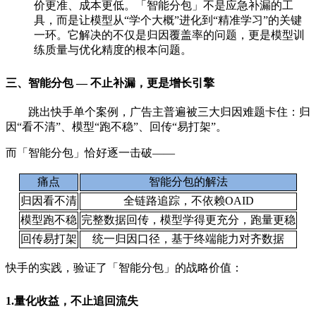
价更准、成本更低。「智能分包」不是应急补漏的工
具，而是让模型从“学个大概”进化到“精准学习”的关键
一环。它解决的不仅是归因覆盖率的问题，更是模型训
练质量与优化精度的根本问题。
三、智能分包 — 不止补漏，更是增长引擎
跳出快手单个案例，广告主普遍被三大归因难题卡住：归
因“看不清”、模型“跑不稳”、回传“易打架”。
而「智能分包」恰好逐一击破——
痛点
智能分包的解法
归因看不清
全链路追踪，不依赖OAID
模型跑不稳
完整数据回传，模型学得更充分，跑量更稳
回传易打架
统一归因口径，基于终端能力对齐数据
快手的实践，验证了「智能分包」的战略价值：
1.量化收益，不止追回流失