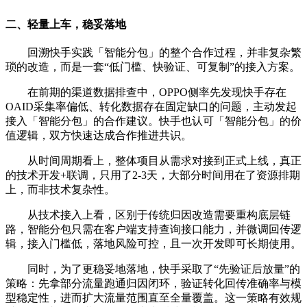
二、轻量上车，稳妥落地
回溯快手实践「智能分包」的整个合作过程，并非复杂繁
琐的改造，而是一套“低门槛、快验证、可复制”的接入方案。
在前期的渠道数据排查中，OPPO侧率先发现快手存在
OAID采集率偏低、转化数据存在固定缺口的问题，主动发起
接入「智能分包」的合作建议。快手也认可「智能分包」的价
值逻辑，双方快速达成合作推进共识。
从时间周期看上，整体项目从需求对接到正式上线，真正
的技术开发+联调，只用了2-3天，大部分时间用在了资源排期
上，而非技术复杂性。
从技术接入上看，区别于传统归因改造需要重构底层链
路，智能分包只需在客户端支持查询接口能力，并微调回传逻
辑，接入门槛低，落地风险可控，且一次开发即可长期使用。
同时，为了更稳妥地落地，快手采取了“先验证后放量”的
策略：先拿部分流量跑通归因闭环，验证转化回传准确率与模
型稳定性，进而扩大流量范围直至全量覆盖。这一策略有效规