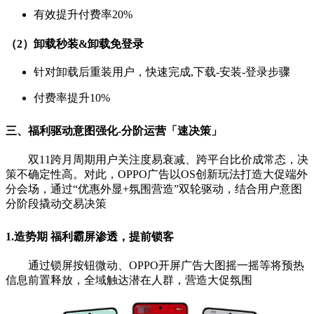
有效提升付费率20%
（2）卸载秒装&卸载免登录
针对卸载后重装用户，
快速
完成,下载-安装-登录步骤
付费率提升10%
三、福利驱动意图强化-
分阶运营「速决策」
双11跨月周期用户关注度易衰减、跨平台比价成常
态，决
策不确定性高。对此，OPPO广告以OS创新
玩法打造大促端外
分会场，通过“优惠外显+氛围营
造”双轮驱动，结合用户意图
分阶段撬动交易决策
1.造势期 福利霸屏渗透，提前锁客
通过锁屏按钮微动、OPPO开屏广告大图摇一摇等将预热
信息前置
释放，全域触达潜在人群，营造大促氛围