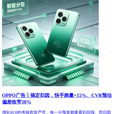
OPPO广告丨搞定归因，快手跑量+15%、CVR预估
偏差收窄30%
增长ROI的考核愈发严苛，每一分预算都要看到回报。而归因