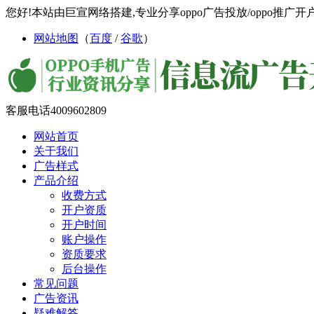
您好!本站由巨宣网络搭建,专业分享oppo广告投放/oppo推广开户/
网站地图
（
百度
/
谷歌
）
客服电话
4009602809
网站首页
关于我们
广告样式
产品介绍
收费方式
开户资质
开户时间
账户操作
资质要求
后台操作
常见问题
广告资讯
疑难解答