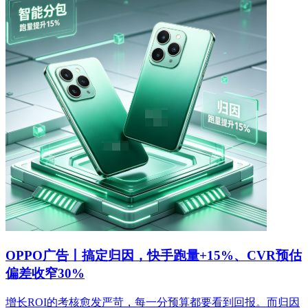
OPPO广告丨搞定归因，快手跑量+15%、CVR预估
偏差收窄30%
增长ROI的考核愈发严苛，每一分预算都要看到回报。而归因