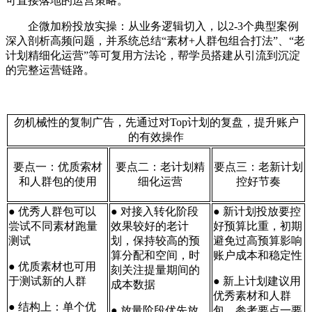
可直接落地的运营策略。
企微加粉投放实操：从业务逻辑切入，以2-3个典型案例
深入剖析高频问题，并系统总结“素材+人群包组合打法”、“老
计划精细化运营”等可复用方法论，帮学员搭建从引流到沉淀
的完整运营链路。
勿机械性的复制广告，先通过对Top计划的复盘，提升账户
的有效操作
要点一：优质索材
要点二：老计划精
要点三：老新计划
和人群包的使用
细化运营
控好节奏
● 优秀人群包可以
● 对接入转化阶段
● 新计划投放要控
尝试不同素材跑量
效果较好的老计
好预算比重，初期
测试
划，保持较高的预
避免过高预算影响
算分配和空间，时
账户成本和稳定性
● 优质素材也可用
刻关注提量期间的
于测试新的人群
● 新上计划建议用
成本数据
优秀素材和人群
● 结构上：单个优
● 放量阶段优先放
包，参考要点一要