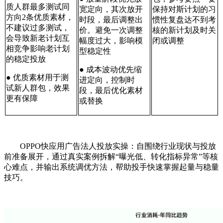
质人群最多测试同
宽定向，其次放开
保持对斯计划的习
方向2条优质素材，
时段，最后调整出
惯性复盘达不到考
不建议过多测试，
价。避免一次调整
核的新计划及时关
会导致新老计划互
幅度过大，影响模
闭或调整
相竞争影响老计划
型稳定性
的稳定投放
● 成本波动优先缩
● 优质素材用于测
进定向，控制时
试新人群包，效果
段，最后优化素材
更有保障
或替换
OPPO快应用广告法人投放实操：自围绕行业现状与投放
前准备展开，通过真实案例拆解“曝光低、转化指标异常”等核
心难点，并输出系统调优方法，帮助投手快速掌握起量与稳量
技巧。