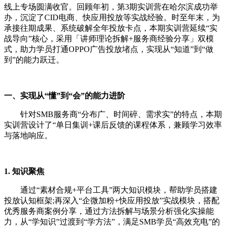
线上专场圆满收官。回顾年初，第3期实训营在哈尔滨成功举
办，沉淀了CID电商、快应用投放等实战经验。时至年末，为
承接往期成果、系统破解全年投放卡点，本期实训营延续“实
战导向”核心，采用「讲师理论拆解+服务商经验分享」双模
式，助力学员打通OPPO广告投放堵点，实现从“知道”到“做
到”的能力跃迁。
一、实现从“懂”到“会”的能力进阶
针对SMB服务商“分布广、时间碎、需求实”的特点，本期
实训营设计了“单日集训+课后反馈的课程体系，兼顾学习效率
与落地响应。
1. 知识聚焦
通过“素材合规+平台工具”两大知识模块，帮助学员搭建
投放认知框架;再深入“企微加粉+快应用投放”实战模块，搭配
优秀服务商案例分享，通过方法拆解与场景分析强化实操能
力，从“学知识”过渡到“学方法”，满足SMB学员“高效充电”的