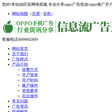
您好!本站由巨宣网络搭建,专业分享oppo广告投放/oppo推广开户/
网站地图
（
百度
/
谷歌
）
客服电话
4009602809
网站首页
关于我们
广告样式
产品介绍
收费方式
开户资质
开户时间
账户操作
资质要求
后台操作
常见问题
广告资讯
疑难解答