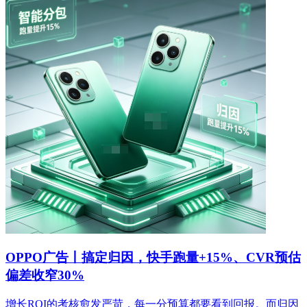
OPPO广告丨搞定归因，快手跑量+15%、CVR预估
偏差收窄30%
增长ROI的考核愈发严苛，每一分预算都要看到回报。而归因