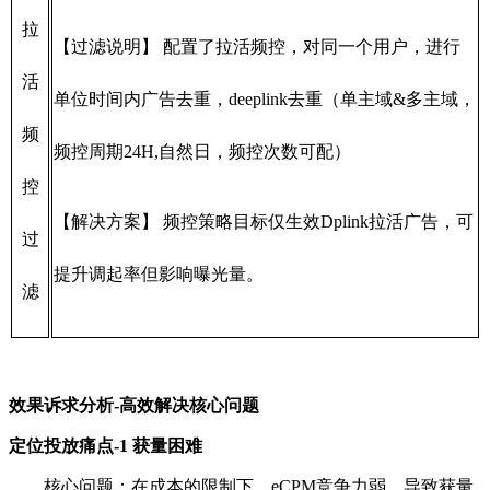
拉
【过滤说明】 配置了拉活频控，对同一个用户，进行
活
单位时间内广告去重，deeplink去重（单主域&多主域，
频
频控周期24H,自然日，频控次数可配）
控
【解决方案】 频控策略目标仅生效Dplink拉活广告，可
过
提升调起率但影响曝光量。
滤
效果诉求分析-高效解决核心问题
定位投放痛点-1 获量困难
核心问题：在成本的限制下，eCPM竞争力弱，导致获量