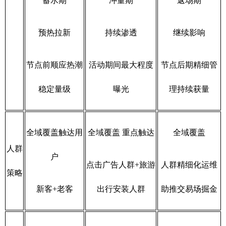
蓄水期
冲量期
返场期
预热拉新
持续渗透
继续影响
节点前顺应热潮
活动期间最大程度
节点后期精细管
稳定量级
曝光
理持续获量
全域覆盖触达用
全域覆盖 重点触达
全域覆盖
人群
户
点击广告人群+旅游
人群精细化运维
策略
新客+老客
出行安装人群
助推交易场掘金