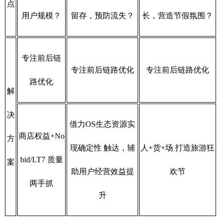
点
用户规模？
留存，预防流失？
长，营造节假氛围？
专注前后链
专注前后链路优化
专注前后链路优化
路优化
解
决
借力OS生态资源实
商店权益+No
方
现确定性 触达，辅
人+货+场 打造旅游狂
bid/LT7 质量
案
助用户经营效益提
欢节
两手抓
升