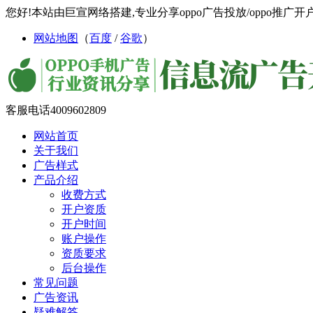
您好!本站由巨宣网络搭建,专业分享oppo广告投放/oppo推广开户/
网站地图
（
百度
/
谷歌
）
客服电话
4009602809
网站首页
关于我们
广告样式
产品介绍
收费方式
开户资质
开户时间
账户操作
资质要求
后台操作
常见问题
广告资讯
疑难解答